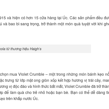
1915 và hiện có hơn 15 cửa hàng tại Úc. Các sản phẩm đều đư
ú và bao bì sang trọng, trở thành một món quà tuyệt vời khi g
ola từ thương hiệu Haigh’s
 chọn mua Violet Crumble – một trong những món bánh kẹo nổi
c trưng từ lớp mật ong giòn xốp kết hợp hương vị trái cây, m
ơng vị độc đáo và hình thức bắt mắt, Violet Crumble đã trở thà
 hợp để làm quà cho trẻ nhỏ hoặc bạn bè. Bạn có thể dễ dàng 
kẹo trên khắp nước Úc.