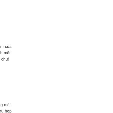
ẩm của
inh mẫn
i chứ!
ng môi,
phù hợp