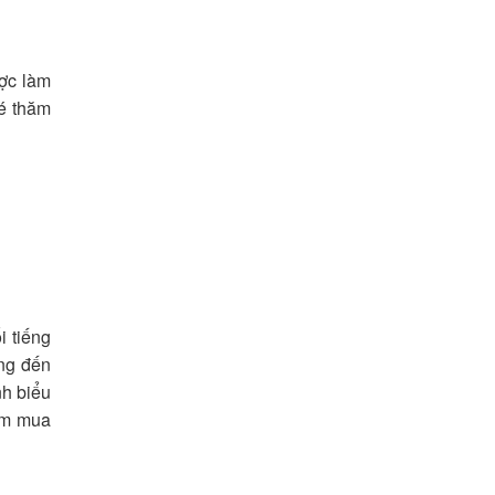
ợc làm
hé thăm
 tiếng
ang đến
nh biểu
tìm mua