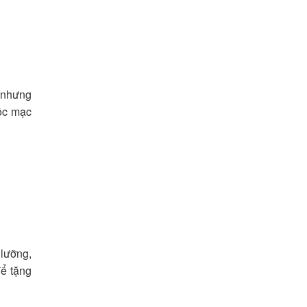
 nhưng
mộc mạc
 lưỡng,
để tặng