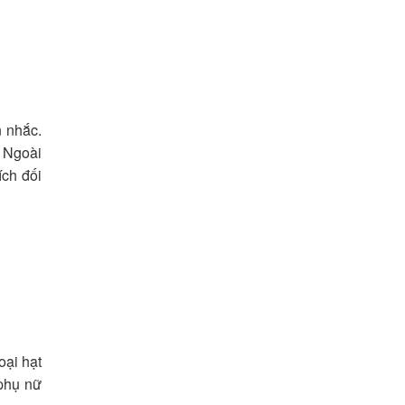
n nhắc.
. Ngoài
ích đối
oại hạt
 phụ nữ