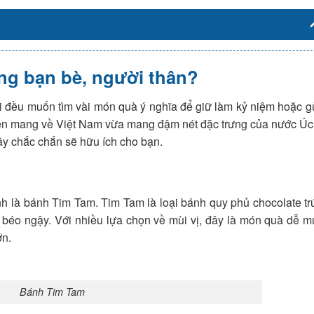
ặng bạn bè, người thân?
ời đều muốn tìm vài món quà ý nghĩa để giữ làm kỷ niệm hoặc g
tiện mang về Việt Nam vừa mang đậm nét đặc trưng của nước Ú
đây chắc chắn sẽ hữu ích cho bạn.
ính là bánh Tim Tam. Tim Tam là loại bánh quy phủ chocolate t
 béo ngậy. Với nhiều lựa chọn về mùi vị, đây là món quà dễ m
ớn.
Bánh Tim Tam