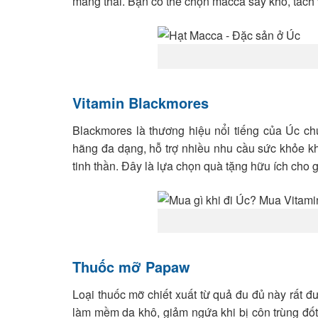
mang thai. Bạn có thể chọn macca sấy khô, tách 
Vitamin Blackmores
Blackmores là thương hiệu nổi tiếng của Úc c
hãng đa dạng, hỗ trợ nhiều nhu cầu sức khỏe kh
tinh thần. Đây là lựa chọn quà tặng hữu ích cho 
Thuốc mỡ Papaw
Loại thuốc mỡ chiết xuất từ quả đu đủ này rất 
làm mềm da khô, giảm ngứa khi bị côn trùng đố