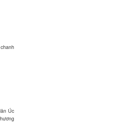
% chanh
 dân Úc
i hương