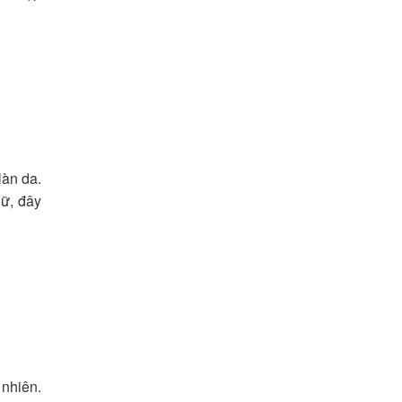
làn da.
nữ, đây
nhiên.