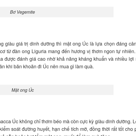
Bơ Vegemite
giàu giá trị dinh dưỡng thì mật ong Úc là lựa chọn đáng câ
ữu cơ từ đàn ong Liguria mang đến hương vị thơm ngon tự nhiên
ka được đánh giá cao nhờ khả năng kháng khuẩn và nhiều lợi 
ân khi băn khoăn đi Úc nên mua gì làm quà.
Mật ong Úc
acca Úc không chỉ thơm béo mà còn cực kỳ giàu dinh dưỡng. L
kiểm soát đường huyết, hạn chế tích mỡ, đồng thời rất tốt cho