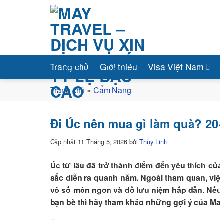
Bỏ
qua
nội
dung
Trang chủ
Giới thiệu
Visa Việt Nam
Trang chủ
»
Cẩm Nang
Đi Úc nên mua gì làm quà? 20
Cập nhật
11 Tháng 5, 2026
bởi
Thùy Linh
Úc từ lâu đã trở thành điểm đến yêu thích củ
sắc diễn ra quanh năm. Ngoài tham quan, việc
vô số món ngon và đồ lưu niệm hấp dẫn. Nếu
bạn bè thì hãy tham khảo những gợi ý của May