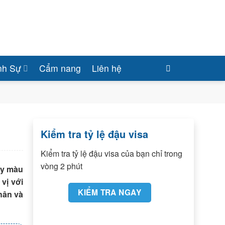
nh Sự
Cẩm nang
Liên hệ
Kiểm tra tỷ lệ đậu visa
Kiểm tra tỷ lệ đậu visa của bạn chỉ trong
vòng 2 phút
ầy màu
vị với
KIỂM TRA NGAY
hân và