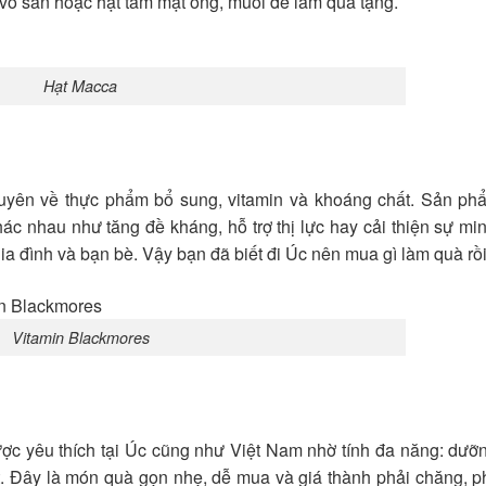
vỏ sẵn hoặc hạt tẩm mật ong, muối để làm quà tặng.
Hạt Macca
huyên về thực phẩm bổ sung, vitamin và khoáng chất. Sản ph
ác nhau như tăng đề kháng, hỗ trợ thị lực hay cải thiện sự m
gia đình và bạn bè. Vậy bạn đã biết đi Úc nên mua gì làm quà rồ
Vitamin Blackmores
được yêu thích tại Úc cũng như Việt Nam nhờ tính đa năng: dưỡ
t. Đây là món quà gọn nhẹ, dễ mua và giá thành phải chăng, 