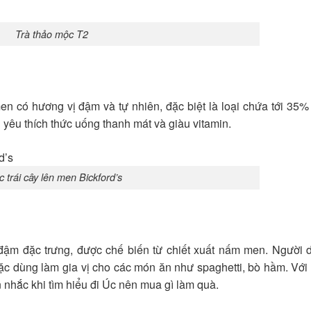
Trà thảo mộc T2
 men có hương vị đậm và tự nhiên, đặc biệt là loại chứa tới 35
 yêu thích thức uống thanh mát và giàu vitamin.
 trái cây lên men Bickford’s
 đậm đặc trưng, được chế biến từ chiết xuất nấm men. Người
ặc dùng làm gia vị cho các món ăn như spaghetti, bò hầm. Vớ
 nhắc khi tìm hiểu đi Úc nên mua gì làm quà.