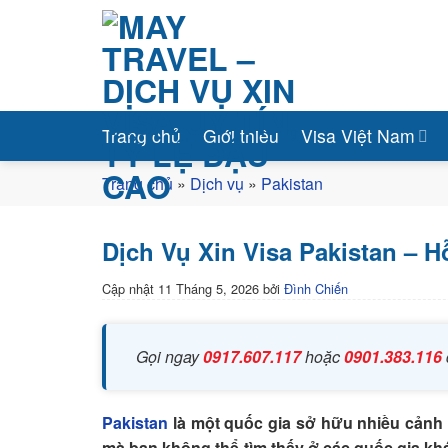
Bỏ
qua
nội
dung
Trang chủ
Giới thiệu
Visa Việt Nam
Trang chủ
»
Dịch vụ
»
Pakistan
Dịch Vụ Xin Visa Pakistan – 
Cập nhật
11 Tháng 5, 2026
bởi
Đình Chiến
Gọi ngay
0917.607.117
hoặc
0901.383.116
Pakistan
là một quốc gia sở hữu nhiều cảnh 
mà bạn không thể tìm thấy ở các quốc gia kh