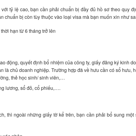
với tỷ lệ cao, bạn cần phải chuẩn bị đầy đủ hồ sơ theo quy đ
n chuẩn bị còn tùy thuộc vào loại visa mà bạn muốn xin như sa
hời hạn từ 6 tháng trở lên
ao động, quyết định bổ nhiệm của công ty, giấy đăng ký kinh d
ạn là chủ doanh nghiệp. Trường hợp đã về hưu cần có sổ hưu, 
ường, thẻ học sinh/ sinh viên,…
ảng lương, sổ đỏ, cổ phiếu,….
h, thì ngoài những giấy tờ kể trên, bạn cần phải bổ sung một 