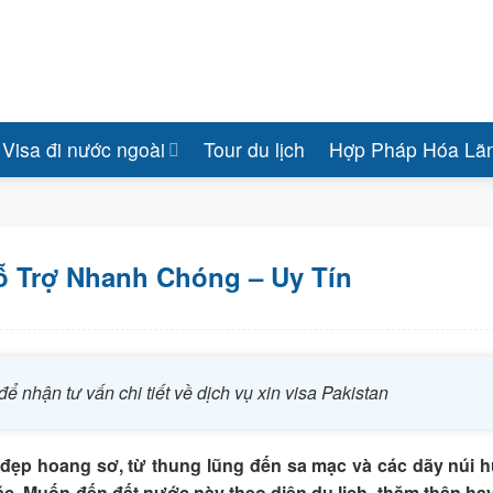
Visa đi nước ngoài
Tour du lịch
Hợp Pháp Hóa Lã
Hỗ Trợ Nhanh Chóng – Uy Tín
để nhận tư vấn chi tiết về dịch vụ xin visa Pakistan
đẹp hoang sơ, từ thung lũng đến sa mạc và các dãy núi h
ác. Muốn đến đất nước này theo diện du lịch, thăm thân ha