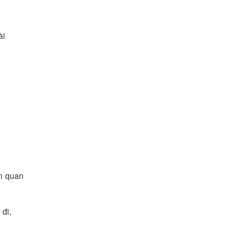
ài
ên quan
 đi,