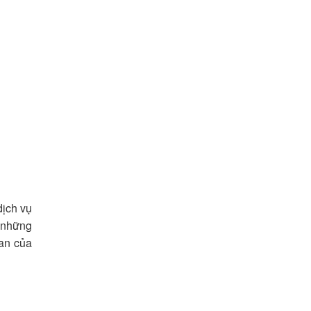
dịch vụ
à những
ian của