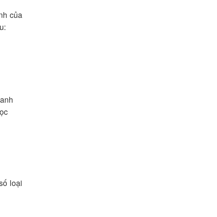
ịnh của
u:
oanh
học
số loại