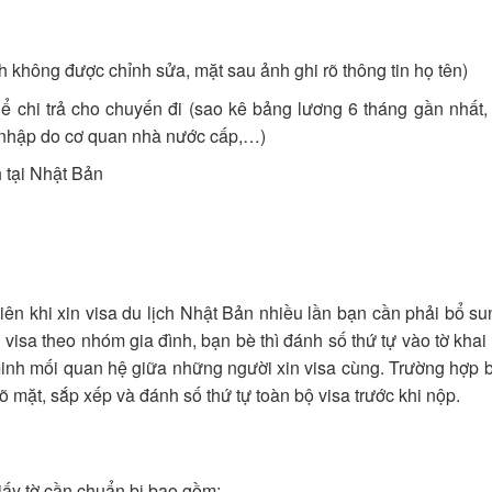
nh không được chỉnh sửa, mặt sau ảnh ghi rõ thông tin họ tên)
hể chi trả cho chuyến đi (sao kê bảng lương 6 tháng gần nhất
u nhập do cơ quan nhà nước cấp,…)
 tại Nhật Bản
hiên khi xin visa du lịch Nhật Bản nhiều lần bạn cần phải bổ s
in visa theo nhóm gia đình, bạn bè thì đánh số thứ tự vào tờ khai
 minh mối quan hệ giữa những người xin visa cùng. Trường hợp 
 mặt, sắp xếp và đánh số thứ tự toàn bộ visa trước khi nộp.
iấy tờ cần chuẩn bị bao gồm: