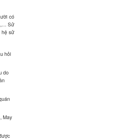
gười có
sa,… Sử
n hệ sử
u hỏi
u do
cần
 quán
n, May
 được