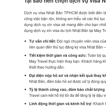
Tại sao nên chọn dịch vụ visa 
Dịch vụ visa Nhật Bản TPHCM được biết đến là 
công việc bận rộn, không am hiểu về các thủ tục 
dụng dịch vụ xin visa sẽ mang đến cho bạn nhiều 
dụng dịch vụ xin visa du lịch Nhật Bản tại May T
Tư vấn chi tiết:
Đội ngũ chuyên viên visa của
liên quan đến thủ tục đăng ký visa Nhật Bản –
Tiết kiệm thời gian và công sức:
Toàn bộ quy
May Travel thực hiện thay bạn. Khách hàng kh
thiết theo hướng dẫn.
Đại diện nộp hồ sơ và nhận kết quả thay 
Nhật Bản, đảm bảo hồ sơ được xử lý đúng quy 
Tỷ lệ thành công cao, đảm bảo chất lượng
Travel cam kết hỗ trợ tối đa để tăng tỷ lệ đậu 
Linh động thời gian và kênh hỗ trợ
: Khách 