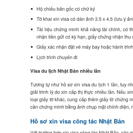
Hộ chiếu bản gốc có chữ ký
Tờ khai xin visa có dán ảnh 3.5 x 4.5 (lưu ý ả
Tài liệu chứng minh khả năng tài chính, có t
nhận tiền gửi có kỳ hạn, giấy chứng nhận th
Giấy xác nhận đặt vé máy bay hoặc hành trình
Lịch trình chuyến đi
Visa du lịch Nhật Bản nhiều lần
Tương tự như hồ sơ xin visa du lịch 1 lần, tuy n
giải trình lý do xin cấp thị thực nhiều lần. Nếu x
loại giấy tờ khác, cung cấp thêm giấy tờ chứng
cần chứng minh bằng ảnh chụp mặt chính diện, rõ
Hồ sơ xin visa công tác Nhật Bản
Với trường hợp xin visa công tác Nhật Bản, các g