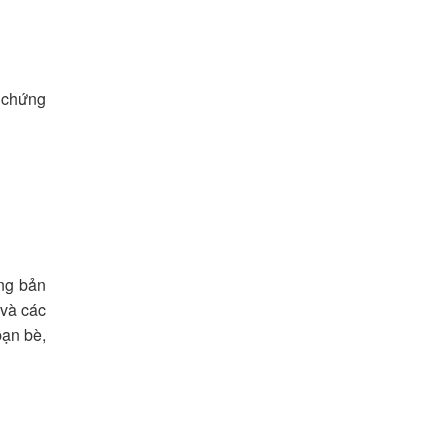
, chứng
ung bản
 và các
bạn bè,