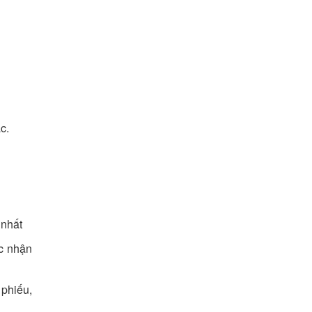
c.
 nhất
ác nhận
 phiếu,