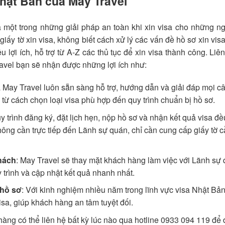
Nhật Bản của May Travel
một trong những giải pháp an toàn khi xin visa cho những n
giấy tờ xin visa, không biết cách xử lý các vấn đề hồ sơ xin vi
lợi ích, hỗ trợ từ A-Z các thủ tục để xin visa thành công. Liê
ravel bạn sẽ nhận được những lợi ích như:
 May Travel luôn sẵn sàng hỗ trợ, hướng dẫn và giải đáp mọi câ
 từ cách chọn loại visa phù hợp đến quy trình chuẩn bị hồ sơ.
 trình đăng ký, đặt lịch hẹn, nộp hồ sơ và nhận kết quả visa đề
ông cần trực tiếp đến Lãnh sự quán, chỉ cần cung cấp giấy tờ 
khách
: May Travel sẽ thay mặt khách hàng làm việc với Lãnh sự
trình và cập nhật kết quả nhanh nhất.
 hồ sơ
: Với kinh nghiệm nhiều năm trong lĩnh vực visa Nhật Bả
visa, giúp khách hàng an tâm tuyệt đối.
hàng có thể liên hệ bất kỳ lúc nào qua hotline 0933 094 119 để