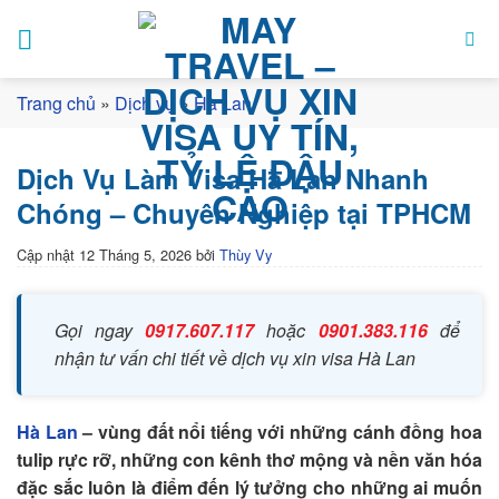
Bỏ
qua
nội
dung
Trang chủ
»
Dịch vụ
»
Hà Lan
Dịch Vụ Làm Visa Hà Lan Nhanh
Chóng – Chuyên Nghiệp tại TPHCM
Cập nhật
12 Tháng 5, 2026
bởi
Thùy Vy
Gọi ngay
0917.607.117
hoặc
0901.383.116
để
nhận tư vấn chi tiết về dịch vụ xin visa Hà Lan
Hà Lan
– vùng đất nổi tiếng với những cánh đồng hoa
tulip rực rỡ, những con kênh thơ mộng và nền văn hóa
đặc sắc luôn là điểm đến lý tưởng cho những ai muốn