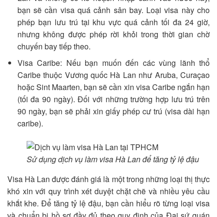
bạn sẽ cần visa quá cảnh sân bay. Loại visa này cho
phép bạn lưu trú tại khu vực quá cảnh tối đa 24 giờ,
nhưng không được phép rời khỏi trong thời gian chờ
chuyến bay tiếp theo.
Visa Caribe: Nếu bạn muốn đến các vùng lãnh thổ
Caribe thuộc Vương quốc Hà Lan như Aruba, Curaçao
hoặc Sint Maarten, bạn sẽ cần xin visa Caribe ngắn hạn
(tối đa 90 ngày). Đối với những trường hợp lưu trú trên
90 ngày, bạn sẽ phải xin giấy phép cư trú (visa dài hạn
caribe).
Sử dụng dịch vụ làm visa Hà Lan để tăng tỷ lệ đậu
Visa Hà Lan được đánh giá là một trong những loại thị thực
khó xin với quy trình xét duyệt chặt chẽ và nhiều yêu cầu
khắt khe. Để tăng tỷ lệ đậu, bạn cần hiểu rõ từng loại visa
và chuẩn bị hồ sơ đầy đủ theo quy định của Đại sứ quán