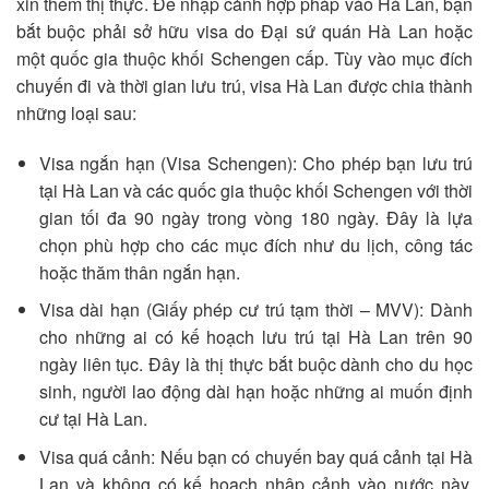
xin thêm thị thực. Để nhập cảnh hợp pháp vào Hà Lan, bạn
bắt buộc phải sở hữu visa do Đại sứ quán Hà Lan hoặc
một quốc gia thuộc khối Schengen cấp. Tùy vào mục đích
chuyến đi và thời gian lưu trú, visa Hà Lan được chia thành
những loại sau:
Visa ngắn hạn (Visa Schengen): Cho phép bạn lưu trú
tại Hà Lan và các quốc gia thuộc khối Schengen với thời
gian tối đa 90 ngày trong vòng 180 ngày. Đây là lựa
chọn phù hợp cho các mục đích như du lịch, công tác
hoặc thăm thân ngắn hạn.
Visa dài hạn (Giấy phép cư trú tạm thời – MVV): Dành
cho những ai có kế hoạch lưu trú tại Hà Lan trên 90
ngày liên tục. Đây là thị thực bắt buộc dành cho du học
sinh, người lao động dài hạn hoặc những ai muốn định
cư tại Hà Lan.
Visa quá cảnh: Nếu bạn có chuyến bay quá cảnh tại Hà
Lan và không có kế hoạch nhập cảnh vào nước này,