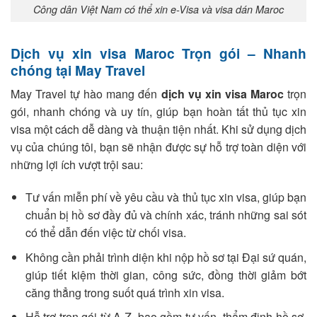
Công dân Việt Nam có thể xin e-Visa và visa dán Maroc
Dịch vụ xin visa Maroc Trọn gói – Nhanh
chóng tại May Travel
May Travel tự hào mang đến
dịch vụ xin visa Maroc
trọn
gói, nhanh chóng và uy tín, giúp bạn hoàn tất thủ tục xin
visa một cách dễ dàng và thuận tiện nhất. Khi sử dụng dịch
vụ của chúng tôi, bạn sẽ nhận được sự hỗ trợ toàn diện với
những lợi ích vượt trội sau:
Tư vấn miễn phí về yêu cầu và thủ tục xin visa, giúp bạn
chuẩn bị hồ sơ đầy đủ và chính xác, tránh những sai sót
có thể dẫn đến việc từ chối visa.
Không cần phải trình diện khi nộp hồ sơ tại Đại sứ quán,
giúp tiết kiệm thời gian, công sức, đồng thời giảm bớt
căng thẳng trong suốt quá trình xin visa.
Hỗ trợ trọn gói từ A-Z, bao gồm tư vấn, thẩm định hồ sơ,