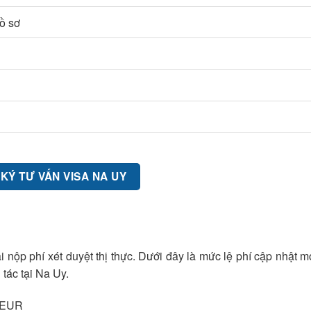
hồ sơ
KÝ TƯ VẤN VISA NA UY
nộp phí xét duyệt thị thực. Dưới đây là mức lệ phí cập nhật m
 tác tại Na Uy.
0 EUR