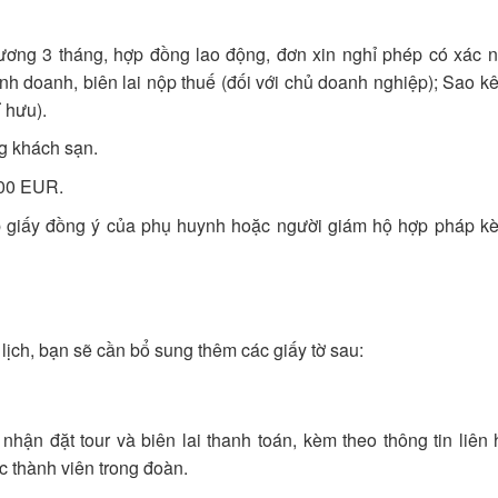
ương 3 tháng, hợp đồng lao động, đơn xin nghỉ phép có xác 
inh doanh, biên lai nộp thuế (đối với chủ doanh nghiệp); Sao k
ỉ hưu).
g khách sạn.
.000 EUR.
p giấy đồng ý của phụ huynh hoặc người giám hộ hợp pháp k
lịch, bạn sẽ cần bổ sung thêm các giấy tờ sau:
hận đặt tour và biên lai thanh toán, kèm theo thông tin liên
c thành viên trong đoàn.