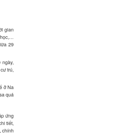
i gian
a học,…
giữa 29
 ngày,
cư trú,
tế ở Na
isa quá
đáp ứng
i tiết,
, chính