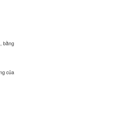
n, bằng
êng của