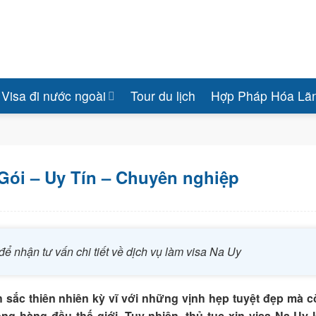
Visa đi nước ngoài
Tour du lịch
Hợp Pháp Hóa Lã
Gói – Uy Tín – Chuyên nghiệp
để nhận tư vấn chi tiết về dịch vụ làm visa Na Uy
sắc thiên nhiên kỳ vĩ với những vịnh hẹp tuyệt đẹp mà c
g hàng đầu thế giới. Tuy nhiên, thủ tục xin visa Na Uy l