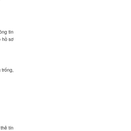
ông tin
ộ hồ sơ
 trống,
thẻ tín