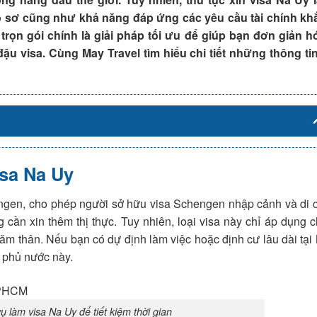
ồ sơ cũng như khả năng đáp ứng các yêu cầu tài chính khắ
trọn gói chính là giải pháp tối ưu để giúp bạn đơn giản h
ệ đậu visa. Cùng May Travel tìm hiểu chi tiết những thông t
isa Na Uy
engen, cho phép người sở hữu visa Schengen nhập cảnh và di
 cần xin thêm thị thực. Tuy nhiên, loại visa này chỉ áp dụng 
ăm thân. Nếu bạn có dự định làm việc hoặc định cư lâu dài tại
h phủ nước này.
ụ làm visa Na Uy để tiết kiệm thời gian