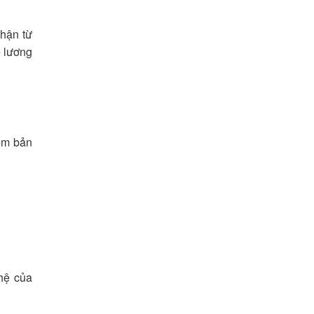
nhận từ
ê lương
èm bản
 hệ của