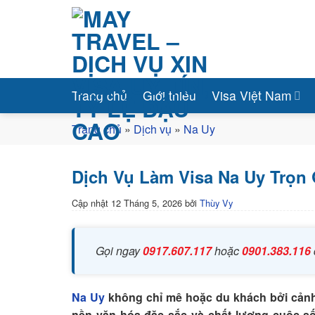
Bỏ
qua
nội
dung
Trang chủ
Giới thiệu
Visa Việt Nam
Trang chủ
»
Dịch vụ
»
Na Uy
Dịch Vụ Làm Visa Na Uy Trọn 
Cập nhật
12 Tháng 5, 2026
bởi
Thùy Vy
Gọi ngay
0917.607.117
hoặc
0901.383.116
Na Uy
không chỉ mê hoặc du khách bởi cảnh 
nền văn hóa đặc sắc và chất lượng cuộc sốn