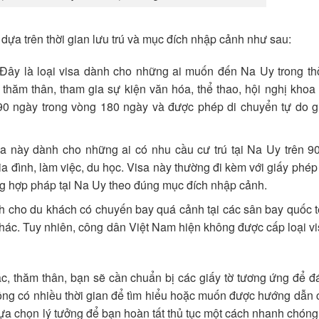
ựa trên thời gian lưu trú và mục đích nhập cảnh như sau:
Đây là loại visa dành cho những ai muốn đến Na Uy trong thờ
 thăm thân, tham gia sự kiện văn hóa, thể thao, hội nghị kho
a 90 ngày trong vòng 180 ngày và được phép di chuyển tự do 
a này dành cho những ai có nhu cầu cư trú tại Na Uy trên 90
 đình, làm việc, du học. Visa này thường đi kèm với giấy phép 
g hợp pháp tại Na Uy theo đúng mục đích nhập cảnh.
nh cho du khách có chuyến bay quá cảnh tại các sân bay quốc 
 khác. Tuy nhiên, công dân Việt Nam hiện không được cấp loại v
ác, thăm thân, bạn sẽ cần chuẩn bị các giấy tờ tương ứng để 
ng có nhiều thời gian để tìm hiểu hoặc muốn được hướng dẫn ch
lựa chọn lý tưởng để bạn hoàn tất thủ tục một cách nhanh chóng